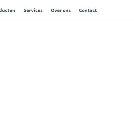
ducten
Services
Over ons
Contact
ht.jpg