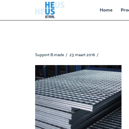
Home
Pro
roosters_heusstaalpapendrec
Support B.made
23 maart 2016