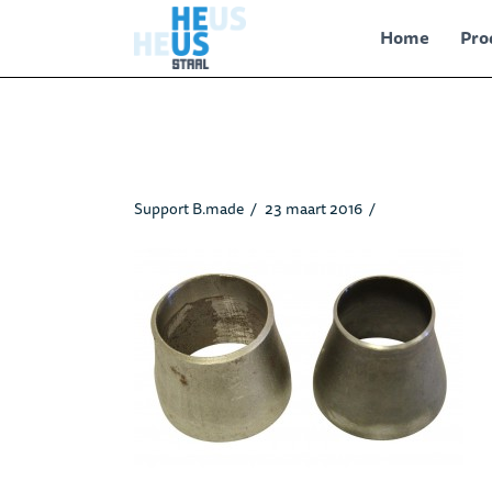
Home
Pro
Verlopen_heusstaal1.jpg
Support B.made
23 maart 2016