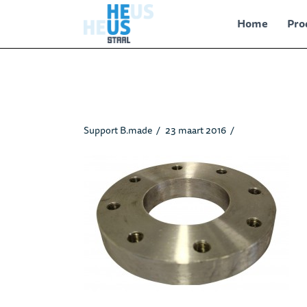
Home
Pro
Schotflens_heusstaal-2.jpg
Support B.made
23 maart 2016