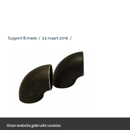
2s90shortradiuslasbocht_heusstaa
l.jpg
Support B.made
23 maart 2016
Onze website gebruikt cookies