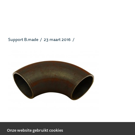
3s90dinlongradius90grd_heusstaa
l.jpg
Support B.made
23 maart 2016
Onze website gebruikt cookies