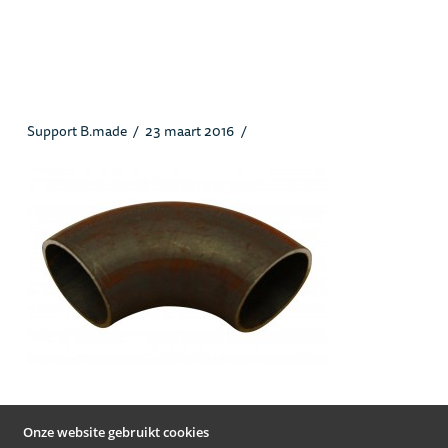
3s90dinlongradius90grd_heusstaa
l.jpg
Support B.made
23 maart 2016
Onze website gebruikt cookies