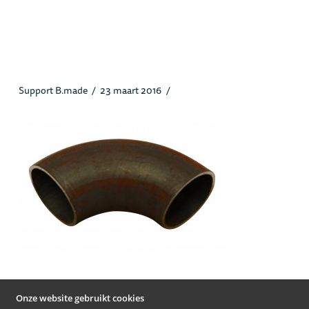
3s90dinlongradius90grd_heusstaa
l.jpg
Support B.made
23 maart 2016
Onze website gebruikt cookies