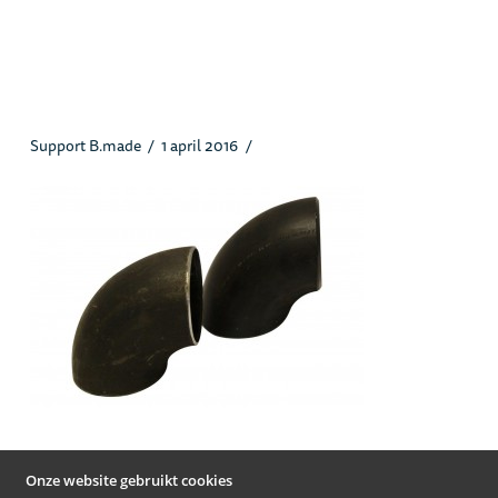
2s90shortradiuslasbocht_heusstaa
l.jpg
Support B.made
1 april 2016
Onze website gebruikt cookies