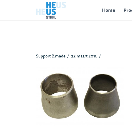
Home
Pro
Verlopen_heusstaal1.jpg
Support B.made
23 maart 2016