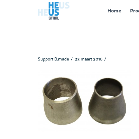
Home
Pro
Verlopen_heusstaal1.jpg
Support B.made
23 maart 2016