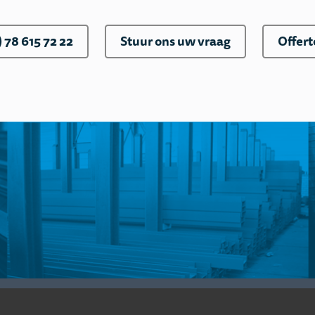
) 78 615 72 22
Stuur ons uw vraag
Offer
© Heus Staal Papendrecht B.V. 2019